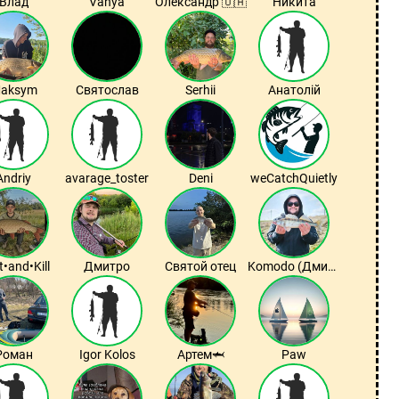
Влад
Vanya
Олександр 🇺🇦
Никита
aksym
Святослав
Serhii
Анатолій
Andriy
avarage_toster
Deni
weCatchQuietly
•and•Kill
Дмитро
Святой отец
Komodo (Дмитро)
Роман
Igor Kolos
Артем🦈
Paw