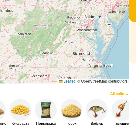
Leaflet
|
© OpenStreetMap contributors
All baits →
шоно
Кукурудза
Прикормка
Горох
Воблер
Блешня