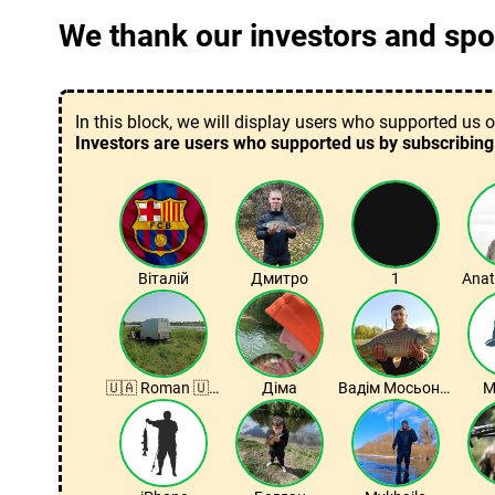
We thank our investors and spon
In this block, we will display users who supported us
Investors are users who supported us by subscribing
Віталій
Дмитро
1
Anat
🇺🇦 Roman 🇺🇦
Діма
Вадім Мосьондз
М