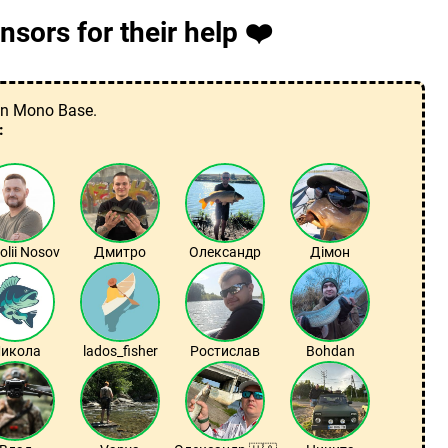
sors for their help ❤️
 on Mono Base.
:
olii Nosov
Дмитро
Олександр
Дімон
икола
lados_fisher
Ростислав
Bohdan