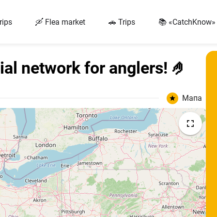
rips
🛶 Flea market
🚗 Trips
📚 «CatchKnow»
ial network for anglers! 🤌
Мапа