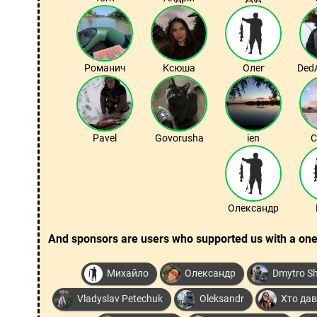
Романич
Ксюша
Олег
Ded
Pavel
Govorusha
ien
С
Олександр
And sponsors are users who supported us with a one
Михайло
Олександр
Dmytro Sh
Vladyslav Petechuk
Oleksandr
Хто дав 