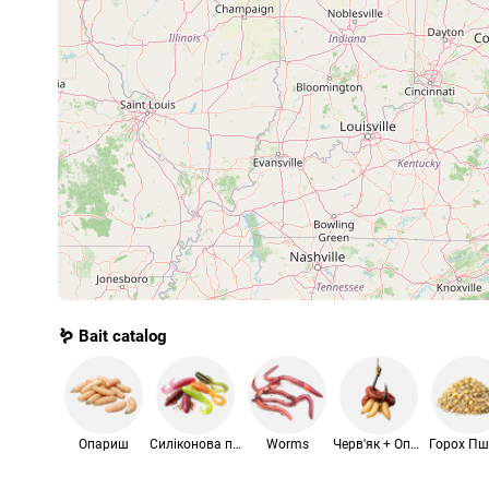
🪱 Bait catalog
Опариш
Силіконова приманка
Worms
Черв'як + Опариш
Горох П