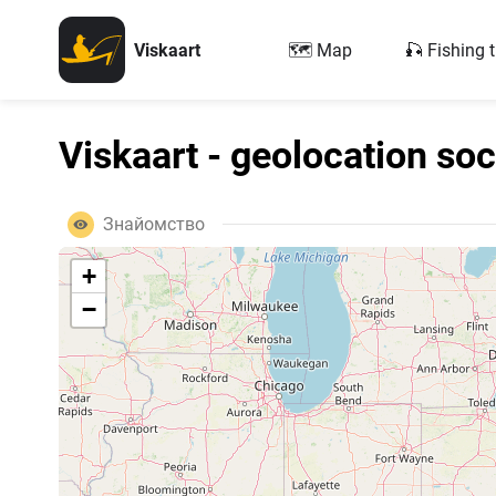
Viskaart
🗺️ Map
🎣 Fishing t
Viskaart - geolocation soc
Знайомство
+
−