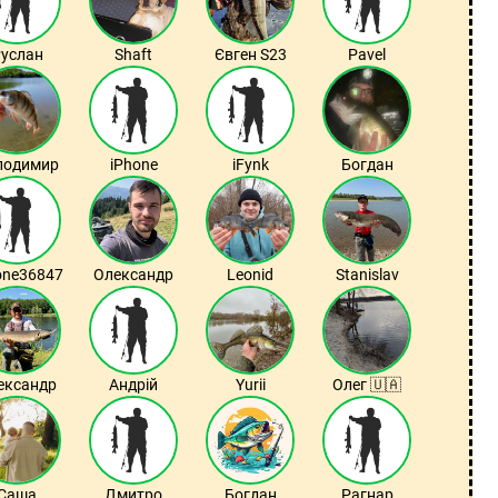
услан
Shaft
Євген S23
Pavel
лодимир
iPhone
iFynk
Богдан
one36847
Олександр
Leonid
Stanislav
ександр
Андрій
Yurii
Олег 🇺🇦
Саша
Дмитро
Богдан
Рагнар