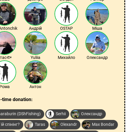
Antonchik
Андрій
OSTAP
Міша
тас🐟
Yuliia
Михайло
Олександр
Рома
Антон
-time donation:
araburin (DShFishing)
Serhii
Олександр
їй спінінг?
Taras
Olexandr
Max Bondar