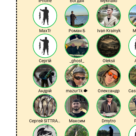
iPhone
Богдан
Mykhailo
MaxTr
Роман Б
Ivan Krainyk
M
Сергій
_ghost_
Oleksii
Андрій
mazur1k 🐡
Олександр
Cast
Сергей SITTRAVEL
Максим
Dmytro