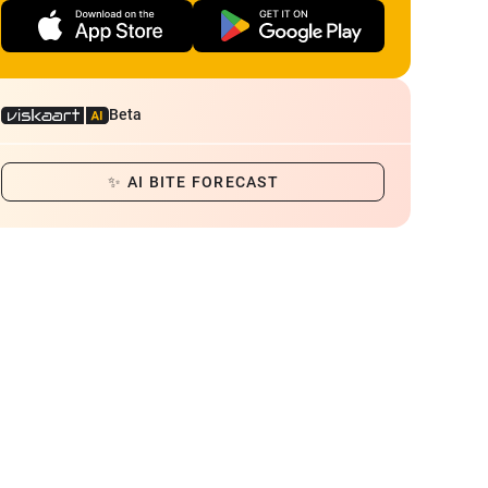
Beta
✨ AI BITE FORECAST
Хліб
Насадка Pop Up