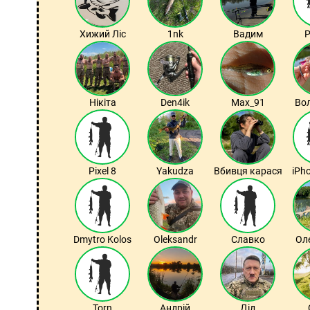
Хижий Ліс
1nk
Вадим
Р
Нікіта
Den4ik
Max_91
Во
Pixel 8
Yakudza
Вбивця карася
iPh
Dmytro Kolos
Oleksandr
Славко
Ол
Torn
Андрій
Дід